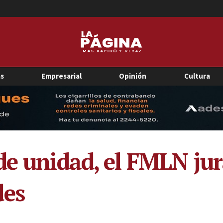
as
Empresarial
Opinión
Cultura
de unidad, el FMLN ju
des