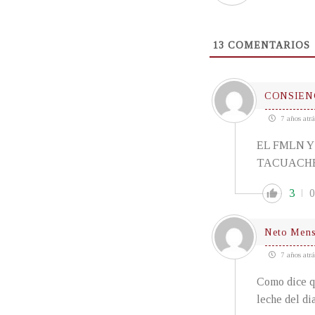
13
COMENTARIOS
CONSIEN
7 años atrá
EL FMLN Y
TACUACHE
3
0
Neto Men
7 años atrá
Como dice qu
leche del di