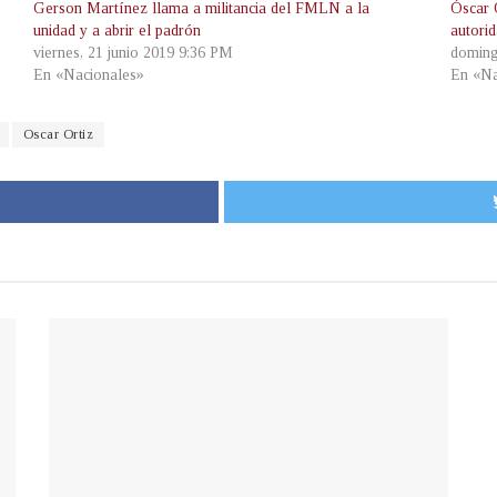
Gerson Martínez llama a militancia del FMLN a la
Óscar O
unidad y a abrir el padrón
autori
viernes, 21 junio 2019 9:36 PM
doming
En «Nacionales»
En «Na
Oscar Ortiz