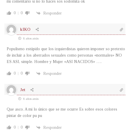
mi comentario si no lo haces sos sodomita ok
0
0
Responder
kIKO
8 años atrás
Populismo estúpido que los izquierdistas quieren imponer so pretexto
de incluir a los aberrados sexuales como personas «normales» NO
ES ASI, simple. Hombre y Mujer «ASI NACIDOS» ….
0
0
Responder
Jet
8 años atrás
Que asco. A mi lo único que se me ocurre Es sobre esos colores
pintar de color pu pu
0
0
Responder