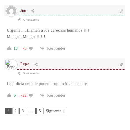
Jim
5 años atrás
Urgente…..Llamen a los derechos humanos !!!!!
Milagro, Milagro!!!!!!!
13
-5
Responder
Pepe
5 años atrás
La policía unos le ponen droga a los detenidos
8
-22
Responder
1
2
3
…
5
Siguiente »