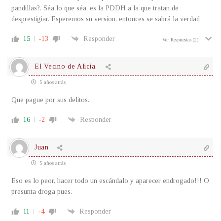
pandillas?. Séa lo que séa, es la PDDH a la que tratan de
desprestigiar. Esperemos su version, entonces se sabrá la verdad
15
-13
Responder
Ver Respuestas
(2)
El Vecino de Alicia.
5 años atrás
Que pague por sus delitos.
16
-2
Responder
Juan
5 años atrás
Eso es lo peor, hacer todo un escándalo y aparecer endrogado!!! O
presunta droga pues.
11
-4
Responder