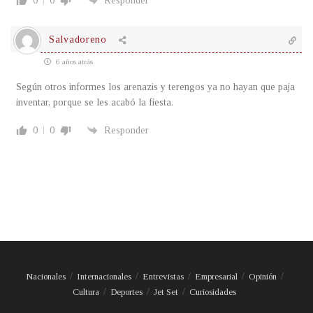
0
0
Responder
Salvadoreno
6 años atrás
Según otros informes los arenazis y terengos ya no hayan que paja
inventar, porque se les acabó la fiesta.
0
0
Responder
Nacionales
Internacionales
Entrevistas
Empresarial
Opinión
Cultura
Deportes
Jet Set
Curiosidades