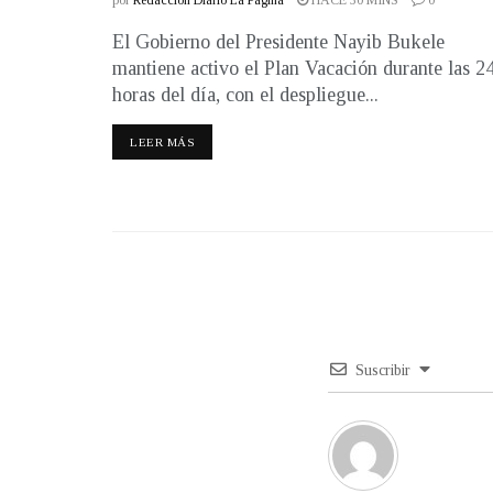
por
Redacción Diario La Página
HACE 30 MINS
0
El Gobierno del Presidente Nayib Bukele
mantiene activo el Plan Vacación durante las 2
horas del día, con el despliegue...
LEER MÁS
Suscribir