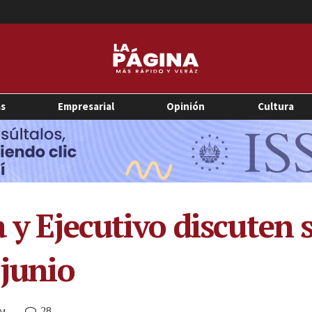
as
Empresarial
Opinión
Cultura
 y Ejecutivo discuten 
 junio
28
PM