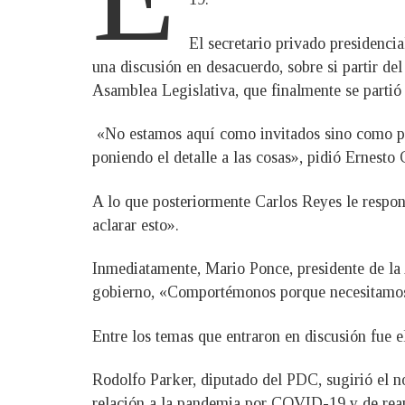
El secretario privado presidenci
una discusión en desacuerdo, sobre si partir del
Asamblea Legislativa, que finalmente se partió
«No estamos aquí como invitados sino como pa
poniendo el detalle a las cosas», pidió Ernesto 
A lo que posteriormente Carlos Reyes le respond
aclarar esto».
Inmediatamente, Mario Ponce, presidente de la 
gobierno, «Comportémonos porque necesitamos 
Entre los temas que entraron en discusión fue el
Rodolfo Parker, diputado del PDC, sugirió el no
relación a la pandemia por COVID-19 y de reap