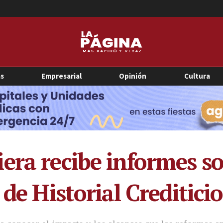
as
Empresarial
Opinión
Cultura
era recibe informes so
 de Historial Crediticio