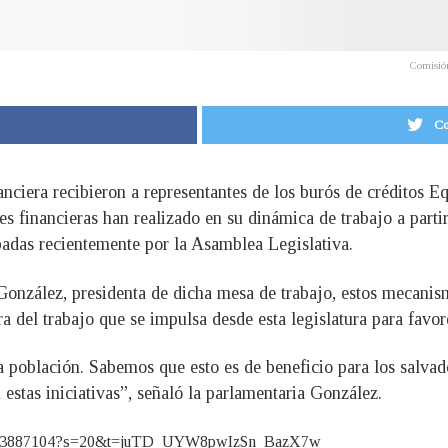
Comisión
Co
anciera recibieron a representantes de los burós de créditos
es financieras han realizado en su dinámica de trabajo a partir
badas recientemente por la Asamblea Legislativa.
onzález, presidenta de dicha mesa de trabajo, estos mecanism
 del trabajo que se impulsa desde esta legislatura para favore
la población. Sabemos que esto es de beneficio para los salva
estas iniciativas”, señaló la parlamentaria González.
161603887104?s=20&t=juTD_UYW8pwIzSn_BazX7w