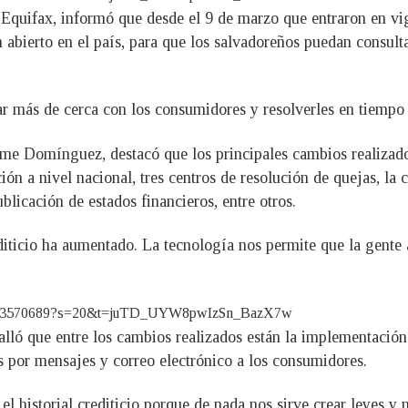
e Equifax, informó que desde el 9 de marzo que entraron en v
 abierto en el país, para que los salvadoreños puedan consultar
tar más de cerca con los consumidores y resolverles en tiempo
aime Domínguez, destacó que los principales cambios realizad
ón a nivel nacional, tres centros de resolución de quejas, la c
blicación de estados financieros, entre otros.
diticio ha aumentado. La tecnología nos permite que la gente a
531923570689?s=20&t=juTD_UYW8pwIzSn_BazX7w
alló que entre los cambios realizados están la implementación
s por mensajes y correo electrónico a los consumidores.
 historial crediticio porque de nada nos sirve crear leyes y n