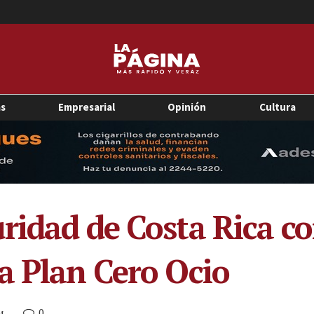
as
Empresarial
Opinión
Cultura
ridad de Costa Rica c
a Plan Cero Ocio
0
M