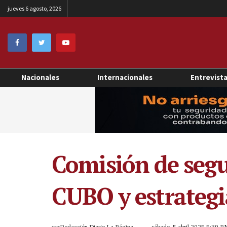
jueves 6 agosto, 2026
Nacionales
Internacionales
Entrevist
Comisión de segu
CUBO y estrategi
por
Redacción Diario La Página
sábado, 5 abril 2025 5:39 P