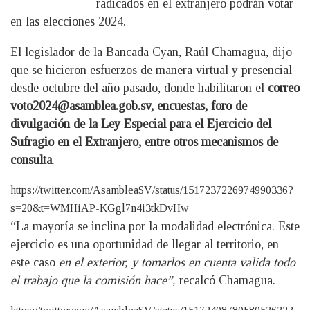
radicados en el extranjero podrán votar
en las elecciones 2024.
El legislador de la Bancada Cyan, Raúl Chamagua, dijo
que se hicieron esfuerzos de manera virtual y presencial
desde octubre del año pasado, donde habilitaron el
correo
voto2024@asamblea.gob.sv
, encuestas, foro de
divulgación de la Ley Especial para el Ejercicio del
Sufragio en el Extranjero, entre otros mecanismos de
consulta
.
https://twitter.com/AsambleaSV/status/1517237226974990336?
s=20&t=WMHiAP-KGgl7n4i3tkDvHw
“La mayoría se inclina por la modalidad electrónica. Este
ejercicio es una oportunidad de llegar al territorio, en
este caso
en el exterior, y tomarlos en cuenta valida todo
el trabajo que la comisión hace”,
recalcó Chamagua.