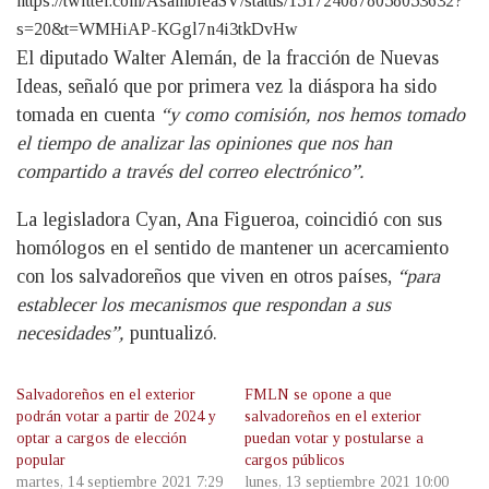
https://twitter.com/AsambleaSV/status/1517240878058053632?
s=20&t=WMHiAP-KGgl7n4i3tkDvHw
El diputado Walter Alemán, de la fracción de Nuevas
Ideas, señaló que por primera vez la diáspora ha sido
tomada en cuenta
“y como comisión, nos hemos tomado
el tiempo de analizar las opiniones que nos han
compartido a través del correo electrónico”.
La legisladora Cyan, Ana Figueroa, coincidió con sus
homólogos en el sentido de mantener un acercamiento
con los salvadoreños que viven en otros países,
“para
establecer los mecanismos que respondan a sus
necesidades”,
puntualizó.
Salvadoreños en el exterior
FMLN se opone a que
podrán votar a partir de 2024 y
salvadoreños en el exterior
optar a cargos de elección
puedan votar y postularse a
popular
cargos públicos
martes, 14 septiembre 2021 7:29
lunes, 13 septiembre 2021 10:00