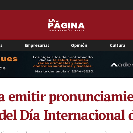
as
Empresarial
Opinión
Cultura
 emitir pronunciamie
l Día Internacional d