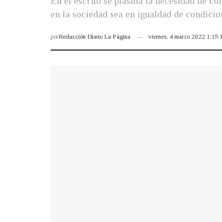
En el escrito se plasma la necesidad de c
en la sociedad sea en igualdad de condicio
por
Redacción Diario La Página
viernes, 4 marzo 2022 1:15