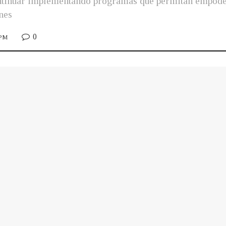
ontinuar implementando programas que permitan empoder
nes
0
 PM