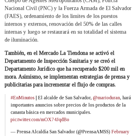
Cuerpo de Agentes Metropolitanos (CAM), Policía
Nacional Civil (PNC) y la Fuerza Armada de El Salvador
(FAES), ordenamiento de los limites de los puestos
internos y externos, renovación del 50% de las calles
internas y luego se restaurará en su totalidad el sistema
de iluminación.
También, en el Mercado La Tiendona se activó el
Departamento de Inspección Sanitaria y se creó el
Departamento Jurídico que ha recuperado $200 mil en
mora. Asimismo, se implementan estrategias de prensa y
publicitarias para incrementar el flujo de compras.
#EnMinutos
| El alcalde de San Salvador,
@marioduran
, hará
importantes anuncios sobre precios de los productos de la
canasta básica en mercados municipales.
pic.twitter.com/mOX74JqdBo
— Prensa Alcaldía San Salvador (@PrensaAMSS)
February