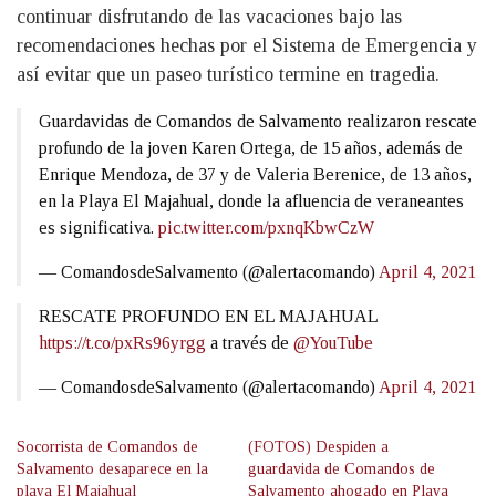
continuar disfrutando de las vacaciones bajo las
recomendaciones hechas por el Sistema de Emergencia y
así evitar que un paseo turístico termine en tragedia.
Guardavidas de Comandos de Salvamento realizaron rescate
profundo de la joven Karen Ortega, de 15 años, además de
Enrique Mendoza, de 37 y de Valeria Berenice, de 13 años,
en la Playa El Majahual, donde la afluencia de veraneantes
es significativa.
pic.twitter.com/pxnqKbwCzW
— ComandosdeSalvamento (@alertacomando)
April 4, 2021
RESCATE PROFUNDO EN EL MAJAHUAL
https://t.co/pxRs96yrgg
a través de
@YouTube
— ComandosdeSalvamento (@alertacomando)
April 4, 2021
Socorrista de Comandos de
(FOTOS) Despiden a
Salvamento desaparece en la
guardavida de Comandos de
playa El Majahual
Salvamento ahogado en Playa