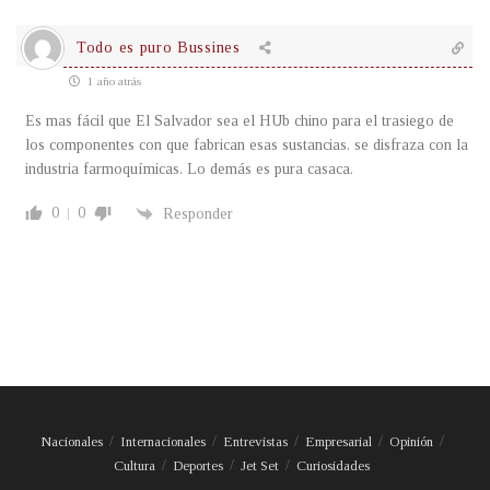
Todo es puro Bussines
1 año atrás
Es mas fácil que El Salvador sea el HUb chino para el trasiego de
los componentes con que fabrican esas sustancias. se disfraza con la
industria farmoquímicas. Lo demás es pura casaca.
0
0
Responder
Nacionales
Internacionales
Entrevistas
Empresarial
Opinión
Cultura
Deportes
Jet Set
Curiosidades