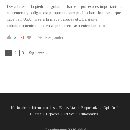
Descubrieron la piedra angular, barbaros…por eso es importante la
cuarentena y obligatoria porque nuestro pueblo hara lo mismo que
hacen en USA…irse a la playa parques etc. La gente
voluntariamente no se va a quedar en casa entendamoslo
8
-1
Responder
1
2
3
Siguiente »
Nacionales
Internacionales
Entrevistas
Empresarial
Opinión
Cultura
Deportes
Jet Set
Curiosidades