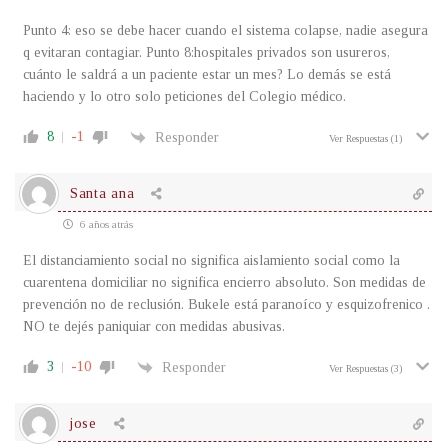
Punto 4: eso se debe hacer cuando el sistema colapse, nadie asegura
q evitaran contagiar. Punto 8:hospitales privados son usureros,
cuánto le saldrá a un paciente estar un mes? Lo demás se está
haciendo y lo otro solo peticiones del Colegio médico.
8
-1
Responder
Ver Respuestas
(1)
Santa ana
6 años atrás
El distanciamiento social no significa aislamiento social como la
cuarentena domiciliar no significa encierro absoluto. Son medidas de
prevención no de reclusión. Bukele está paranoíco y esquizofrenico .
NO te dejés paniquiar con medidas abusivas.
3
-10
Responder
Ver Respuestas
(3)
jose