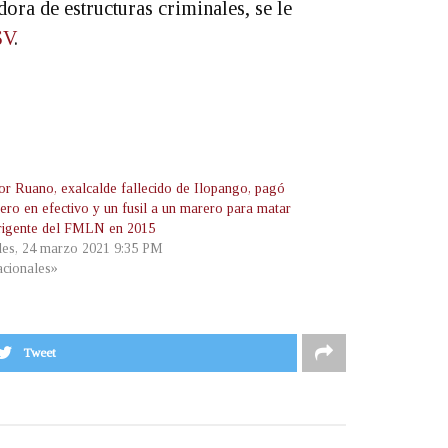
ra de estructuras criminales, se le
SV
.
or Ruano, exalcalde fallecido de Ilopango, pagó
ero en efectivo y un fusil a un marero para matar
irigente del FMLN en 2015
les, 24 marzo 2021 9:35 PM
cionales»
Tweet