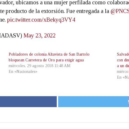
lvador, ubicamos a una mujer perfilada como colaborado
te producto de la extorsión. Fue entregada a la
@PNC
ne.
pic.twitter.com/xBekyq3VY4
MADASV)
May 23, 2022
Pobladores de colonia Altavista de San Bartolo
Salvad
bloquean Carretera de Oro para exigir agua
con din
miércoles, 29 agosto 2018 11:48 AM
a un d
En «Nacionales»
miérco
En «Na