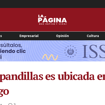
as
Empresarial
Opinión
Cultura
pandillas es ubicada e
go
3
AM