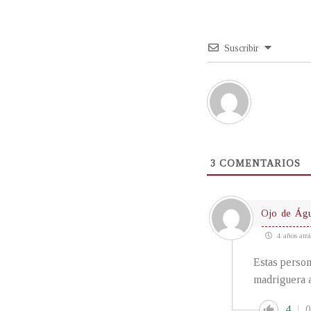
Suscribir
3
COMENTARIOS
Ojo de Águ
4 años atrá
Estas person
madriguera a
4
0