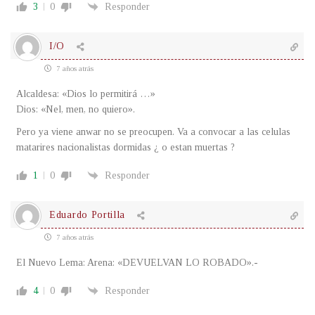
3
0
Responder
I/O
7 años atrás
Alcaldesa: «Dios lo permitirá …»
Dios: «Nel, men, no quiero».
Pero ya viene anwar no se preocupen. Va a convocar a las celulas
matarires nacionalistas dormidas ¿ o estan muertas ?
1
0
Responder
Eduardo Portilla
7 años atrás
El Nuevo Lema: Arena: «DEVUELVAN LO ROBADO».-
4
0
Responder