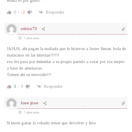
Milita es por gusto.
0
-2
Responder
critico73
7 años atrás
JAJAJA, ahi pagan la mafiada que le hicieron a Javier Siman, bola de
malacates en las internas!!!!!!
eso les pasa por intimidar a su propio partido a votar por ese inepto
a base de amenazas.
Tomen ahi su merecido!!!
3
0
Responder
Jose jose
7 años atrás
Si kieen ganar lo robado tenen que devolver y listo