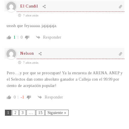
El Candil
7 años atrás
usssh que feyaaaaa. jajajajaja.
1
0
Responder
Nelson
7 años atrás
Pero….y por que se preocupan! Ya la encuesta de ARENA, ANEP y
el Selectos dan como absoluto ganador a Calleja con el 99.99 por
ciento de aceptación popular!
0
-1
Responder
1
2
3
…
15
Siguiente »