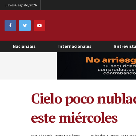
jueves 6 agosto, 2026
Nacionales
Internacionales
Entrevist
Cielo poco nublad
este miércoles
por
Redacción Diario La Página
miércoles, 5 enero 2022 7: