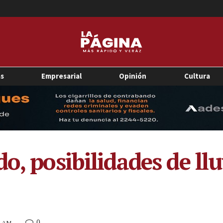
as
Empresarial
Opinión
Cultura
o, posibilidades de llu
0
37 AM