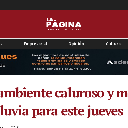
as
Empresarial
Opinión
Cultura
 ambiente caluroso y 
lluvia para este jueves
0
AM