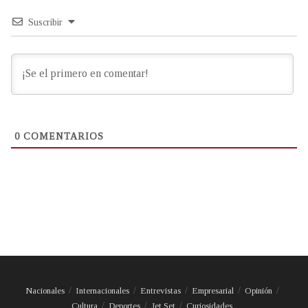
Suscribir
0
COMENTARIOS
Nacionales
Internacionales
Entrevistas
Empresarial
Opinión
Cultura
Deportes
Jet Set
Curiosidades