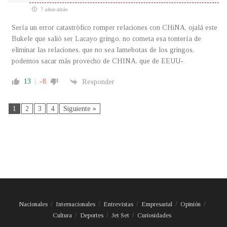
7 años atrás
Sería un error catastròfico romper relaciones con CHiNA, ojalá este
Bukele que saliò ser Lacayo gringo, no cometa esa tontería de
eliminar las relaciones, que no sea lamebotas de los gringos,
podemos sacar màs provecho de CHINA, que de EEUU-
13
-8
Responder
1
2
3
4
Siguiente »
Nacionales
Internacionales
Entrevistas
Empresarial
Opinión
Cultura
Deportes
Jet Set
Curiosidades