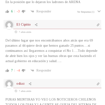
En la posición que lo dejaron los ladrones de ARENA
6
-3
Responder
Ver Respuestas
(1)
El Cipitio
7 años atrás
Del último lugar que nos encontrábamos años atrás que era 69
pasamos al 44 quiere decir que hemos ganado 25 puntos….si
continuamos así llegaremos a conquistar el No 1….Todo depende
de abrir bien los ojos y ver las buenas obras que esta haciendo el
actual gobierno en educación y salud…..
7
-4
Responder
odiaz
7 años atrás
PURAS MENTIRAS YO VEO LOS NOTICIEROS CHILENOS
TODOS LOS DIAS Y LA GENTE SE QUEJA DEL SITEMA DE