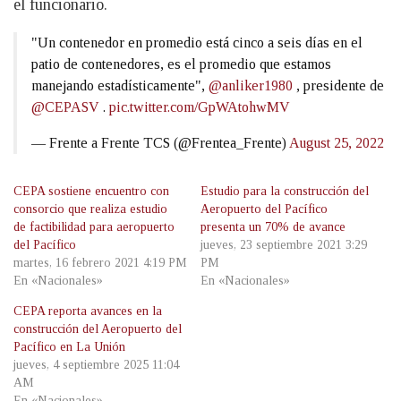
el funcionario.
"Un contenedor en promedio está cinco a seis días en el
patio de contenedores, es el promedio que estamos
manejando estadísticamente",
@anliker1980
, presidente de
@CEPASV
.
pic.twitter.com/GpWAtohwMV
— Frente a Frente TCS (@Frentea_Frente)
August 25, 2022
CEPA sostiene encuentro con
Estudio para la construcción del
consorcio que realiza estudio
Aeropuerto del Pacífico
de factibilidad para aeropuerto
presenta un 70% de avance
del Pacífico
jueves, 23 septiembre 2021 3:29
martes, 16 febrero 2021 4:19 PM
PM
En «Nacionales»
En «Nacionales»
CEPA reporta avances en la
construcción del Aeropuerto del
Pacífico en La Unión
jueves, 4 septiembre 2025 11:04
AM
En «Nacionales»