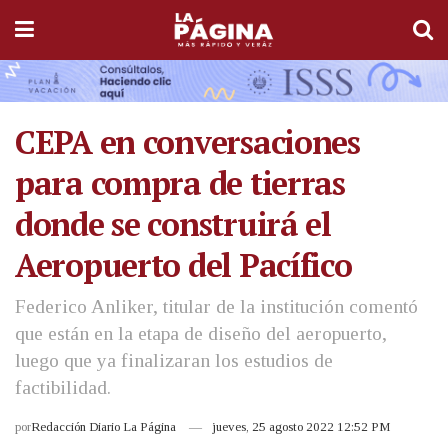
CEPA en conversaciones
para compra de tierras
donde se construirá el
Aeropuerto del Pacífico
Federico Anliker, titular de la institución comentó
que están en la etapa de diseño del aeropuerto,
luego que ya finalizaran los estudios de
factibilidad.
por
Redacción Diario La Página
jueves, 25 agosto 2022 12:52 PM