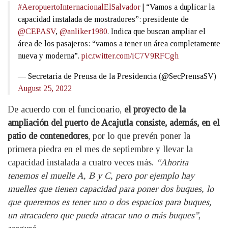
#AeropuertoInternacionalElSalvador
| “Vamos a duplicar la
capacidad instalada de mostradores”: presidente de
@CEPASV
,
@anliker1980
. Indica que buscan ampliar el
área de los pasajeros: “vamos a tener un área completamente
nueva y moderna”.
pic.twitter.com/iC7V9RFCgh
— Secretaría de Prensa de la Presidencia (@SecPrensaSV)
August 25, 2022
De acuerdo con el funcionario,
el proyecto de la
ampliación del puerto de Acajutla consiste, además, en el
patio de contenedores
, por lo que prevén poner la
primera piedra en el mes de septiembre y llevar la
capacidad instalada a cuatro veces más.
“Ahorita
tenemos el muelle A, B y C, pero por ejemplo hay
muelles que tienen capacidad para poner dos buques, lo
que queremos es tener uno o dos espacios para buques,
un atracadero que pueda atracar uno o más buques”
,