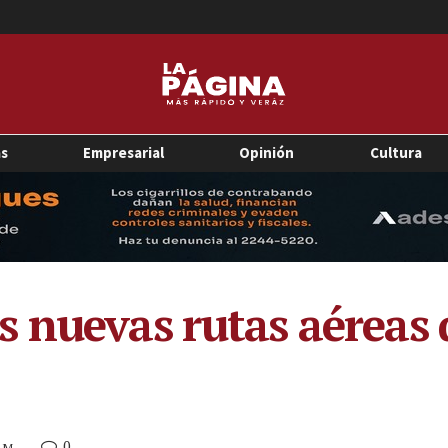
as
Empresarial
Opinión
Cultura
 nuevas rutas aéreas d
0
 AM