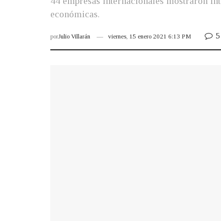
44 empresas internacionales mostraron inte
económicas.
5
por
Julio Villarán
viernes, 15 enero 2021 6:13 PM