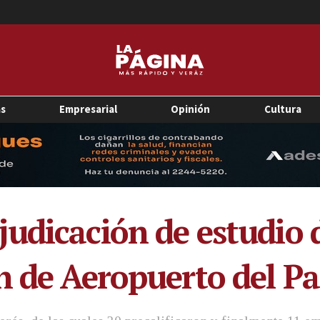
as
Empresarial
Opinión
Cultura
udicación de estudio d
n de Aeropuerto del Pa