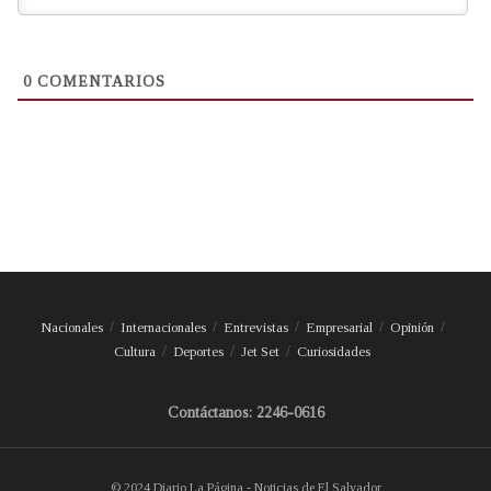
0
COMENTARIOS
Nacionales
Internacionales
Entrevistas
Empresarial
Opinión
Cultura
Deportes
Jet Set
Curiosidades
Contáctanos: 2246-0616
© 2024 Diario La Página - Noticias de El Salvador