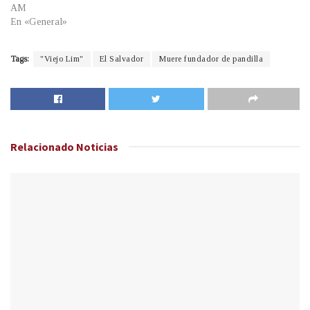
AM
En «General»
Tags:
"Viejo Lim"
El Salvador
Muere fundador de pandilla
Relacionado
Noticias