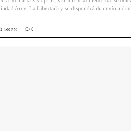
:00 a. m. hasta 3:30 p. m., sin cerrar al mediodía; su ub
udad Arce, La Libertad) y se dispondrá de envío a domi
0
022 4:00 PM