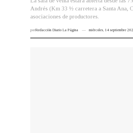
La sala de venta estará abierta desde las 7
Andrés (Km 33 ½ carretera a Santa Ana, Ci
asociaciones de productores.
por
Redacción Diario La Página
miércoles, 14 septiembre 2