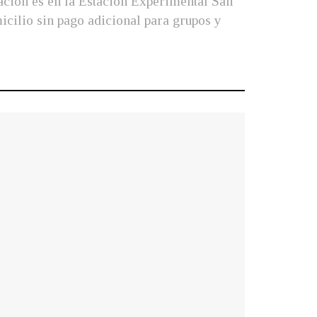
icación es en la Estación Experimental San
cilio sin pago adicional para grupos y