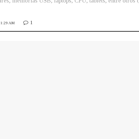
res, memorias USB, laptops, CPU, tablets, entre otros q
1
 11:29 AM