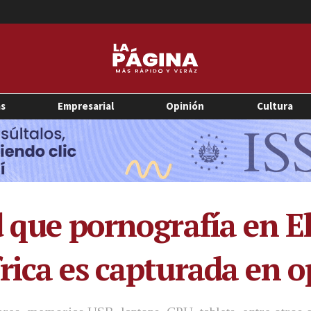
as
Empresarial
Opinión
Cultura
d que pornografía en E
rica es capturada en o