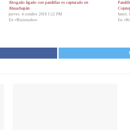
Abogado ligado con pandillas es capturado en
Pandil
Ahuachapán
Cojute
jueves, 4 octubre 2018 1:22 PM
lunes, 
En «Nacionales»
En «Na