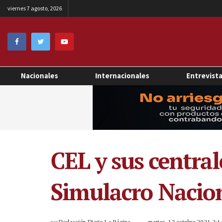
viernes 7 agosto, 2026
Nacionales
Internacionales
Entrevist
CEL y sus central
Simulacro Nacio
por
Redacción Diario La Página
martes, 12 octubre 2021 2: