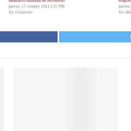
simulacro nacional de terremoto
erupci
jueves, 17 octubre 2024 2:31 PM
jueves
En «General»
En «Na