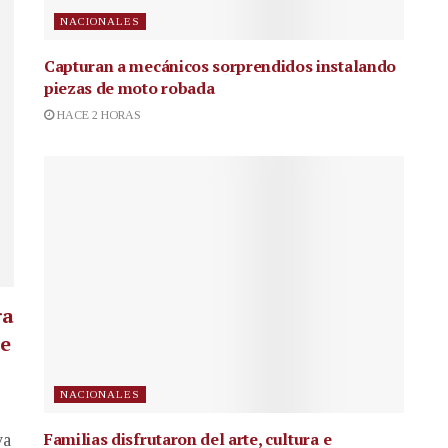
NACIONALES
Capturan a mecánicos sorprendidos instalando
piezas de moto robada
HACE 2 HORAS
ra
te
NACIONALES
Familias disfrutaron del arte, cultura e
va