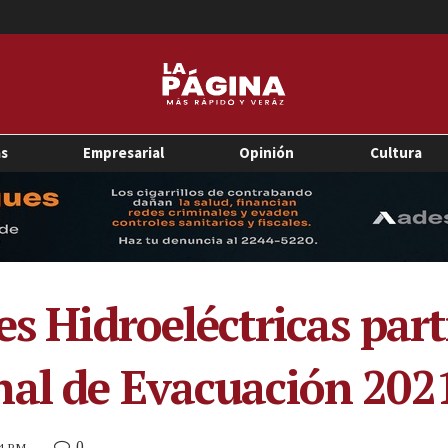
as
Empresarial
Opinión
Cultura
es Hidroeléctricas part
nal de Evacuación 202
0
14 PM