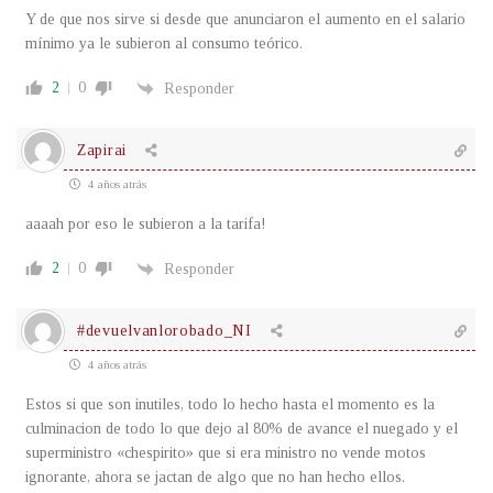
Y de que nos sirve si desde que anunciaron el aumento en el salario
mínimo ya le subieron al consumo teórico.
2
0
Responder
Zapirai
4 años atrás
aaaah por eso le subieron a la tarifa!
2
0
Responder
#devuelvanlorobado_NI
4 años atrás
Estos si que son inutiles, todo lo hecho hasta el momento es la
culminacion de todo lo que dejo al 80% de avance el nuegado y el
superministro «chespirito» que si era ministro no vende motos
ignorante, ahora se jactan de algo que no han hecho ellos.