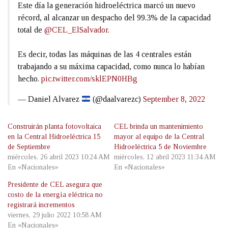
Este día la generación hidroeléctrica marcó un nuevo
récord, al alcanzar un despacho del 99.3% de la capacidad
total de
@CEL_ElSalvador
.
Es decir, todas las máquinas de las 4 centrales están
trabajando a su máxima capacidad, como nunca lo habían
hecho.
pic.twitter.com/sklEPN0HBg
— Daniel Alvarez
(@daalvarezc)
September 8, 2022
Construirán planta fotovoltaica
CEL brinda un mantenimiento
en la Central Hidroeléctrica 15
mayor al equipo de la Central
de Septiembre
Hidroeléctrica 5 de Noviembre
miércoles, 26 abril 2023 10:24 AM
miércoles, 12 abril 2023 11:34 AM
En «Nacionales»
En «Nacionales»
Presidente de CEL asegura que
costo de la energía eléctrica no
registrará incrementos
viernes, 29 julio 2022 10:58 AM
En «Nacionales»