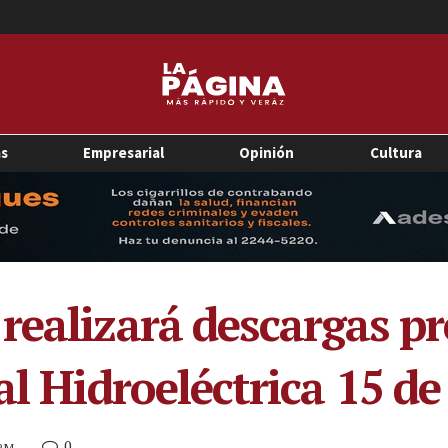
as
Empresarial
Opinión
Cultura
realizará descargas pr
al Hidroeléctrica 15 d
0
 PM