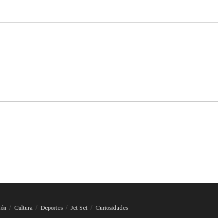
ión
Cultura
Deportes
Jet Set
Curiosidades