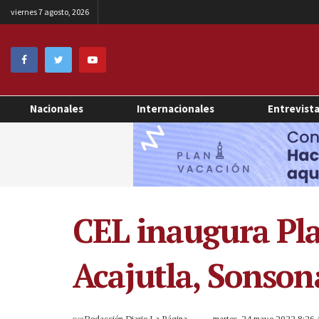
viernes 7 agosto, 2026
Nacionales
Internacionales
Entrevist
CEL inaugura Pla
Acajutla, Sonson
por
Redacción Diario La Página
martes, 24 mayo 2022 8:26