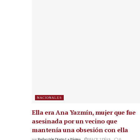
NACIONALES
Ella era Ana Yazmín, mujer que fue
asesinada por un vecino que
mantenía una obsesión con ella
por
Redacción Diario La Página
HACE 2 DÍAS
0