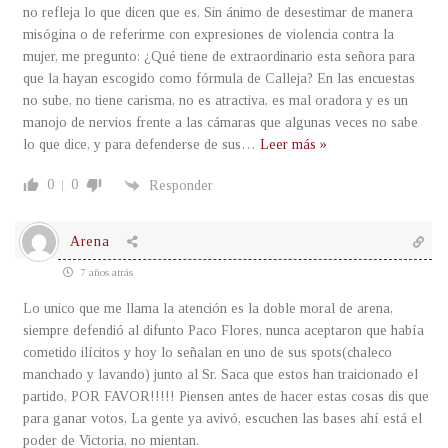
no refleja lo que dicen que es. Sin ánimo de desestimar de manera
misógina o de referirme con expresiones de violencia contra la
mujer, me pregunto: ¿Qué tiene de extraordinario esta señora para
que la hayan escogido como fórmula de Calleja? En las encuestas
no sube, no tiene carisma, no es atractiva, es mal oradora y es un
manojo de nervios frente a las cámaras que algunas veces no sabe
lo que dice, y para defenderse de sus
…
Leer más »
0
0
Responder
Arena
7 años atrás
Lo unico que me llama la atención es la doble moral de arena,
siempre defendió al difunto Paco Flores, nunca aceptaron que había
cometido ilícitos y hoy lo señalan en uno de sus spots(chaleco
manchado y lavando) junto al Sr. Saca que estos han traicionado el
partido, POR FAVOR!!!!! Piensen antes de hacer estas cosas dis que
para ganar votos, La gente ya avivó, escuchen las bases ahí está el
poder de Victoria, no mientan.