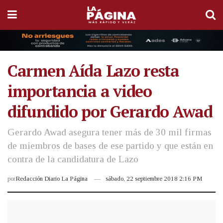
Carmen Aída Lazo resta
importancia a video
difundido por Gerardo Awad
Gerardo Awad asegura tener más de 30 mil firmas
de miembros de bases de ese partido y que están en
contra de la candidatura de Lazo
por
Redacción Diario La Página
sábado, 22 septiembre 2018 2:16 PM