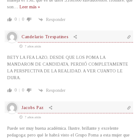
maneja el TSE, que es de unos 5,186,000 salvadoreños. Hombre, que
son
…
Leer más »
0
0
Responder
Candelario Trespatines
7 años atrás
BETY LA FEA LAZO, DESDE QUE LOS POMA LA
MANDARON DE CANDIDATA, PERDIÓ COMPLETAMENTE
LA PERSPECTIVA DE LA REALIDAD. A VER CUANTO LE
DURA.
0
0
Responder
Jacobs Paz
7 años atrás
Puede ser muy buena académica. Ilustre, brillante y excelente
pedagoga; pero qué le habrá visto el Grupo Poma a esta mujer que