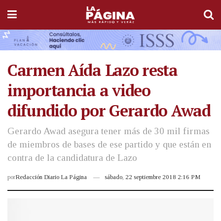
Carmen Aída Lazo resta
importancia a video
difundido por Gerardo Awad
Gerardo Awad asegura tener más de 30 mil firmas
de miembros de bases de ese partido y que están en
contra de la candidatura de Lazo
por
Redacción Diario La Página
sábado, 22 septiembre 2018 2:16 PM