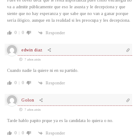
Pues es obvio decir que le resta importancia pues como estrategia no
va a admitir públicamente que eso le asusta y le decepciona y que
siente que no hay esperanza y que sabe que no van a ganar porque
sería ilógico, aunque en la realidad si les preocupa y les decepciona.
0
0
Responder
edwin diaz
7 años atrás
Cuando nadie la quiere ni en su partido.
0
0
Responder
Golon
7 años atrás
Tarde hablo papito prque ya es la candidata lo quiera o no.
0
0
Responder