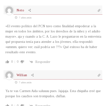
Neto
7 años atrás
«El evento político del PCN tuvo como finalidad empoderar a la
mujer en todos los ámbitos, por los derechos de la niñez y el adulto
mayor», aja y cuando a la C. A. Lazo le preguntaron en la entrevista
qué propuesta tenía para atender a los jóvenes, ella respondió:
«ummm, quiero ver; cuál podría ser ???» Qué exitoso ha de haber
resultado este evento.
0
0
Responder
Willian
7 años atrás
Ya te vas Carmen Aida saluuuu pues. Jajajaja. Esta chiquiña creé que
porque los cauchos son trompudos, chiflan.
0
0
Responder