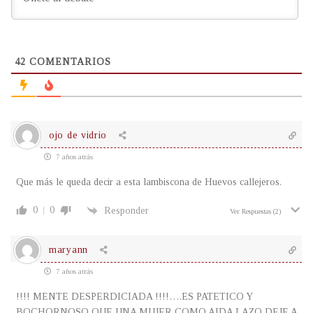
42
COMENTARIOS
ojo de vidrio
7 años atrás
Que más le queda decir a esta lambiscona de Huevos callejeros.
0
0
Responder
Ver Respuestas
(2)
maryann
7 años atrás
!!!! MENTE DESPERDICIADA !!!!….ES PATETICO Y
BOCHORNOSO QUE UNA MUJER COMO AIDA LAZO DEJE A