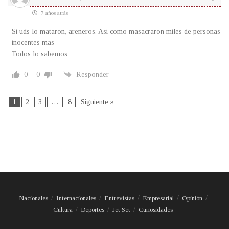
7 años atrás
Si uds lo mataron, areneros. Asi como masacraron miles de personas
inocentes mas
Todos lo sabemos
0
0
Responder
1
2
3
…
8
Siguiente »
Nacionales
Internacionales
Entrevistas
Empresarial
Opinión
Cultura
Deportes
Jet Set
Curiosidades