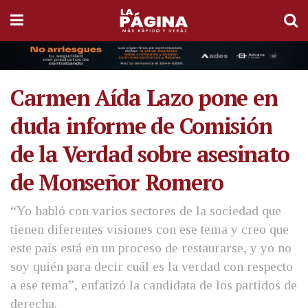
Carmen Aída Lazo pone en
duda informe de Comisión
de la Verdad sobre asesinato
de Monseñor Romero
“Yo habló con varios sectores de la sociedad que
tienen diferentes visiones con ese tema y creo que
este país está en un proceso de restaurarse, y yo no
soy quién para decir cuál es la verdad con respecto
a ese tema”, enfatizó la candidata de los partidos de
derecha.