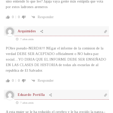
sino entiende lo que lee? Jajaja vaya gente más estúpida que vota
por estos ladrones areneros
0
0
Responder
Arquimides
7 años atrás
PObre pseudo-NERDA!!! NEgar el informe de la comision de la
verdad DEBE SER ACEPTADO officialment o NO habra paz
social…YO DIRIA QUE EL INFORME DEBE SER ENSEÑADO
EN LAS CLASES DE HISTORIA de todas als escuelas de al
republica de El Salvador.
0
0
Responder
Eduardo Portilla
7 años atrás
A esta mujer se le ha reducido el cerebro y le ha crecido la panza.-