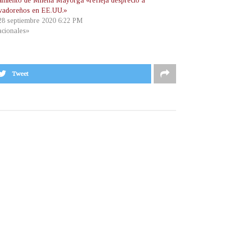
miento de Milena Mayorga «refleja desprecio a
lvadoreños en EE.UU.»
 28 septiembre 2020 6:22 PM
cionales»
Tweet