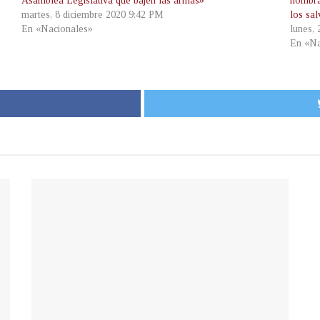
Asamblea Legislativa que bajen las armas»
nombra
martes, 8 diciembre 2020 9:42 PM
los sa
En «Nacionales»
lunes,
En «Na