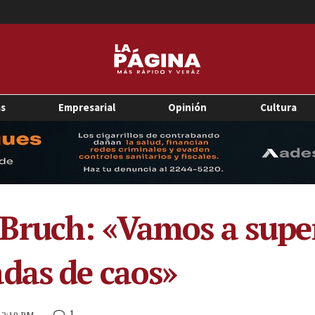
as
Empresarial
Opinión
Cultura
Bruch: «Vamos a super
das de caos»
1
0 2:19 PM