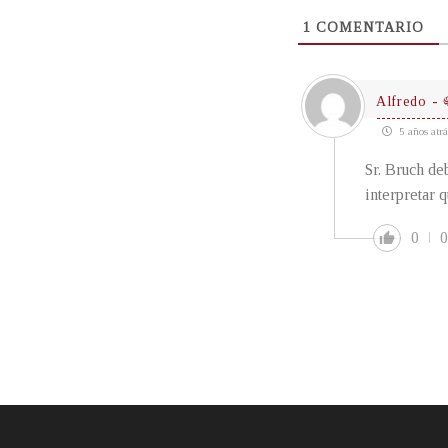
1
COMENTARIO
Alfredo - 
5 años atrá
Sr. Bruch de
interpretar 
0
0