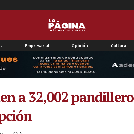
as
Empresarial
Opinión
Cultura
en a 32,002 pandiller
pción
5
 AM