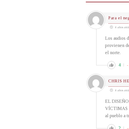
Para el ne
4 años atrá
Los audios d
provienen de
el norte.
4
-
CHRIS H
4 años atrá
EL DISEÑO
VÍCTIMAS DE
al pueblo a
2
-