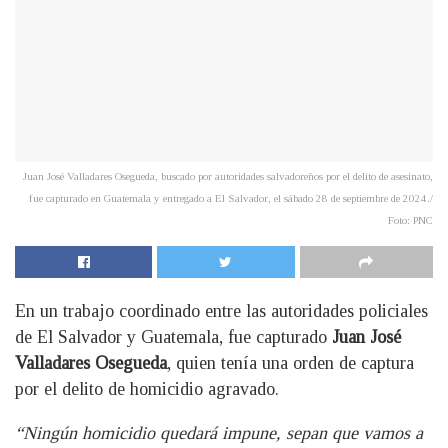
Juan José Valladares Osegueda, buscado por autoridades salvadoreños por el delito de asesinato,
fue capturado en Guatemala y entregado a El Salvador, el sábado 28 de septiembre de 2024./
Foto: PNC
En un trabajo coordinado entre las autoridades policiales
de El Salvador y Guatemala, fue capturado
Juan José
Valladares Osegueda
, quien tenía una orden de captura
por el delito de homicidio agravado.
“Ningún homicidio quedará impune, sepan que vamos a