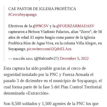
CAE PASTOR DE IGLESIA PROFÉTICA
#CercoSoyapango
Efectivos de la
@PNCSV
y la
@FUERZARMADASV
capturaron a Nelson Vladimir Palacios, alias “Zorro”, de 50
años de edad. El sujeto fungía como pastor de la Iglesia
Profética Ríos de Agua Viva, en la colonia Villa Alegre, en
Soyapango.
pic.twitter.com/i2QdvELAzs
— ʜᴀʟᴄᴏ́ɴ ᴀᴢᴜʟ (@HalconSv27)
December 5, 2022
Esta captura ha sido posible gracias al cerco de
seguridad instalado por la PNC y Fuerza Armada el
pasado 3 de diciembre en el municipio de Soyapango, el
cual forma parte de la fase 5 del Plan Control Territorial
denominada «Extracción».
Son 8,500 soldados y 1,500 agentes de la PNC los que