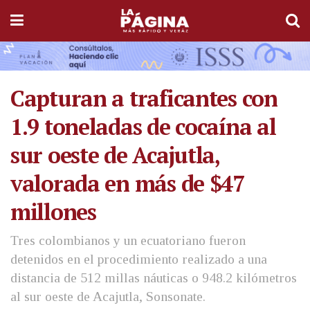
Capturan a traficantes con
1.9 toneladas de cocaína al
sur oeste de Acajutla,
valorada en más de $47
millones
Tres colombianos y un ecuatoriano fueron
detenidos en el procedimiento realizado a una
distancia de 512 millas náuticas o 948.2 kilómetros
al sur oeste de Acajutla, Sonsonate.