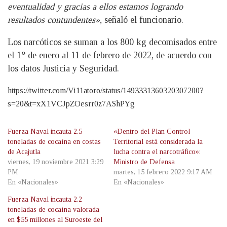
eventualidad y gracias a ellos estamos logrando
resultados contundentes»
, señaló el funcionario.
Los narcóticos se suman a los 800 kg decomisados entre
el 1° de enero al 11 de febrero de 2022, de acuerdo con
los datos Justicia y Seguridad.
https://twitter.com/Vi11atoro/status/1493331360320307200?
s=20&t=xX1VCJpZOesrr0z7AShPYg
Fuerza Naval incauta 2.5
«Dentro del Plan Control
toneladas de cocaína en costas
Territorial está considerada la
de Acajutla
lucha contra el narcotráfico»:
viernes, 19 noviembre 2021 3:29
Ministro de Defensa
PM
martes, 15 febrero 2022 9:17 AM
En «Nacionales»
En «Nacionales»
Fuerza Naval incauta 2.2
toneladas de cocaína valorada
en $55 millones al Suroeste del