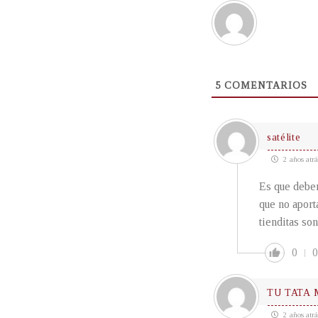
5
COMENTARIOS
satélite
2 años atrá
Es que deber
que no aport
tienditas so
0
0
TU TATA
2 años atrá