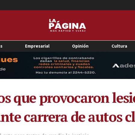
as
Empresarial
Opinión
Cultura
os que provocaron les
nte carrera de autos c