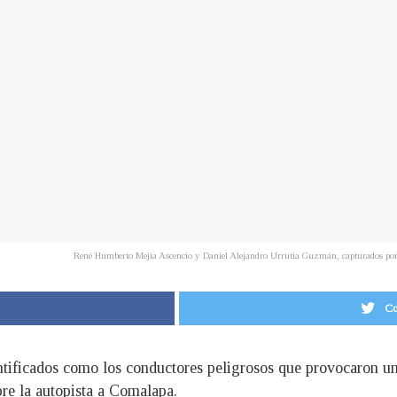
René Humberto Mejía Ascencio y Daniel Alejandro Urrutia Guzmán, capturados por c
Co
ntificados como los conductores peligrosos que provocaron un 
bre la autopista a Comalapa.