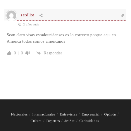
satélite
2 años atrás
Sean claro visas estadounidenses es lo correcto porque aqui en
América todos somos americanos
0
0
Responder
Nacionales
Internacionales
Entrevistas
Empresarial
Opinión
Cultura
Deportes
Jet Set
Curiosidades