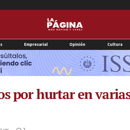
as
Empresarial
Opinión
Cultura
os por hurtar en varia
2
:17 AM