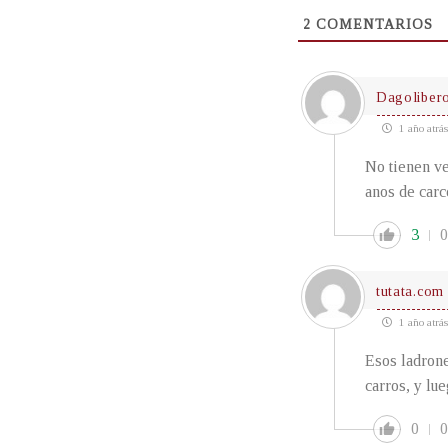
2
COMENTARIOS
Dagolibero
1 año atrás
No tienen ve
anos de carc
3
0
tutata.com
1 año atrás
Esos ladrone
carros, y lu
0
0