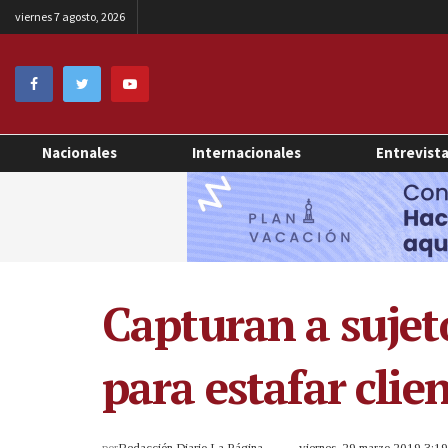
viernes 7 agosto, 2026
Nacionales
Internacionales
Entrevist
Capturan a sujet
para estafar clie
por
Redacción Diario La Página
viernes, 29 marzo 2019 3:1