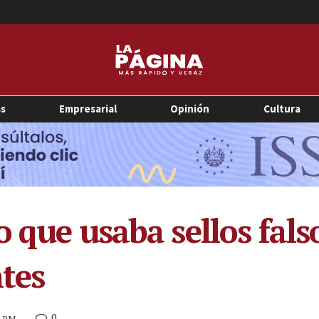
as
Empresarial
Opinión
Cultura
o que usaba sellos fal
ntes
0
9 PM