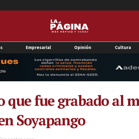
as
Empresarial
Opinión
Cultura
o que fue grabado al 
 en Soyapango