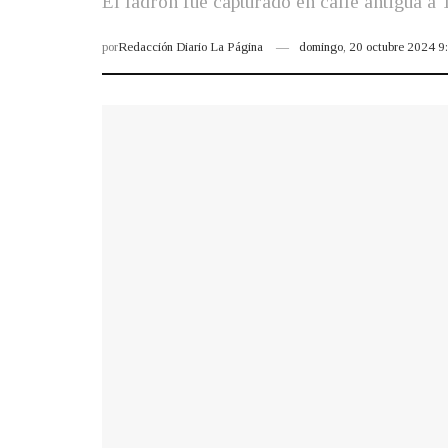
El ladrón fue capturado en calle antigua a
por
Redacción Diario La Página
domingo, 20 octubre 2024 