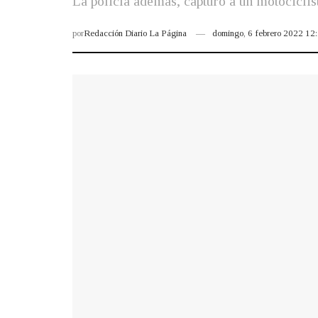
La policía además, capturó a un motociclist
por
Redacción Diario La Página
domingo, 6 febrero 2022 1