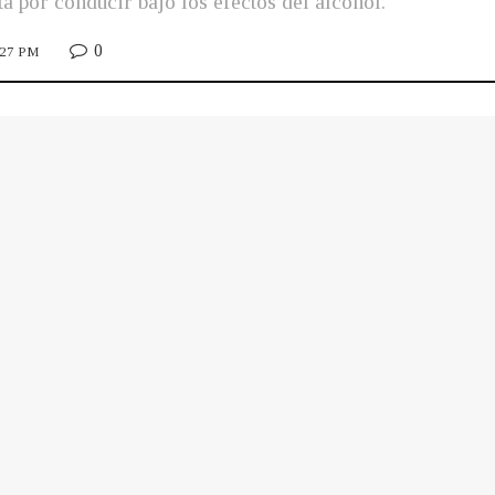
a por conducir bajo los efectos del alcohol.
0
2:27 PM