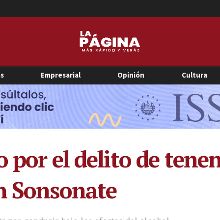
as
Empresarial
Opinión
Cultura
 por el delito de tenen
n Sonsonate