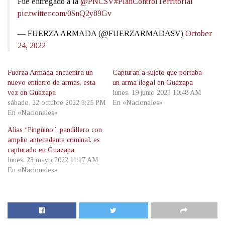
Fue entregado a la
@PNCSV
#PlanControlTerritorial
pic.twitter.com/0SnQ2y89Gv
— FUERZA ARMADA (@FUERZARMADASV)
October
24, 2022
Fuerza Armada encuentra un
Capturan a sujeto que portaba
nuevo entierro de armas, esta
un arma ilegal en Guazapa
vez en Guazapa
lunes, 19 junio 2023 10:48 AM
sábado, 22 octubre 2022 3:25 PM
En «Nacionales»
En «Nacionales»
Alias “Pingüino”, pandillero con
amplio antecedente criminal, es
capturado en Guazapa
lunes, 23 mayo 2022 11:17 AM
En «Nacionales»