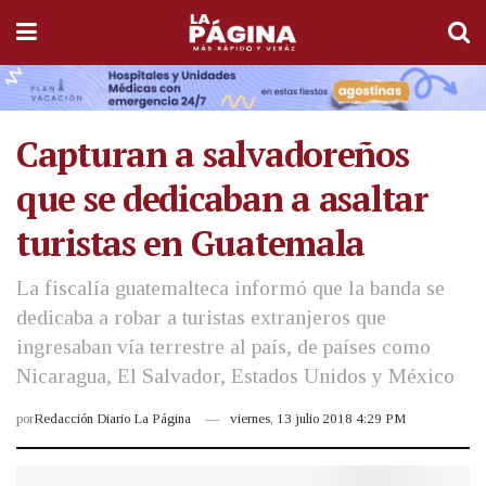
Capturan a salvadoreños
que se dedicaban a asaltar
turistas en Guatemala
La fiscalía guatemalteca informó que la banda se
dedicaba a robar a turistas extranjeros que
ingresaban vía terrestre al país, de países como
Nicaragua, El Salvador, Estados Unidos y México
por
Redacción Diario La Página
viernes, 13 julio 2018 4:29 PM