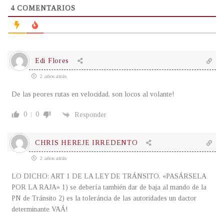
4
COMENTARIOS
Edi Flores
2 años atrás
De las peores rutas en velocidad, son locos al volante!
0
0
Responder
CHRIS HEREJE IRREDENTO
2 años atrás
LO DICHO: ART 1 DE LA LEY DE TRÁNSITO, «PASÁRSELA
POR LA RAJA» 1) se debería también dar de baja al mando de la
PN de Tránsito 2) es la toleráncia de las autoridades un dactor
determinante VAÁ!