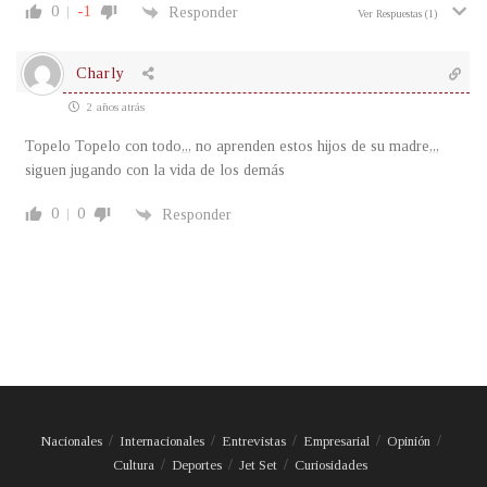
0
-1
Responder
Ver Respuestas
(1)
Charly
2 años atrás
Topelo Topelo con todo,,, no aprenden estos hijos de su madre,,,
siguen jugando con la vida de los demás
0
0
Responder
Nacionales
Internacionales
Entrevistas
Empresarial
Opinión
Cultura
Deportes
Jet Set
Curiosidades